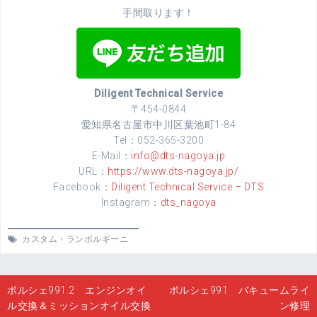
手間取ります！
Diligent Technical Service
〒454-0844
愛知県名古屋市中川区葉池町1-84
Tel：052-365-3200
E-Mail：
info@dts-nagoya.jp
URL：
https://www.dts-nagoya.jp/
Facebook：
Diligent Technical Service – DTS
Instagram：
dts_nagoya
カスタム
・
ランボルギーニ
投
ポルシェ991.2 エンジンオイ
ポルシェ991 バキュームライ
稿
ル交換＆ミッションオイル交換
ン修理