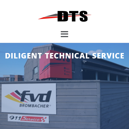
コ
ン
テ
ン
ツ
へ
ス
キ
DILIGENT TECHNICAL SERVICE
ッ
プ