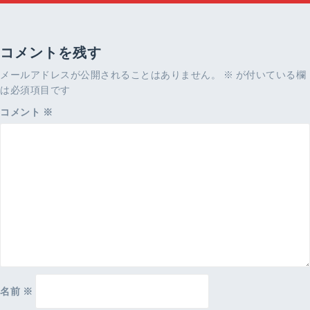
ナ
ビ
ゲ
ー
コメントを残す
シ
メールアドレスが公開されることはありません。
※
が付いている欄
ョ
は必須項目です
ン
コメント
※
名前
※