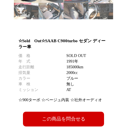
☆Sold Out☆SAAB C900turbo セダン ディー
ラー車
価 格
SOLD OUT
年 式
1991年
走行距離
185000km
排気量
2000cc
カラー
ブルー
車 検
無し
ミッション
AT
☆900ターボ ☆ベージュ内装 ☆社外オーディオ