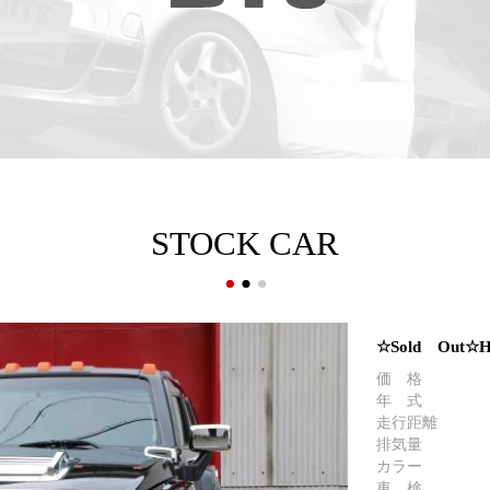
STOCK CAR
☆Sold Out☆
価 格
年 式
走行距離
排気量
カラー
車 検