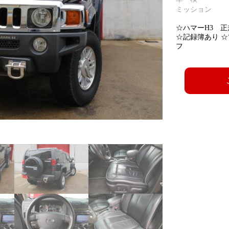
ミッション
☆ハマーH3 
☆記録簿あり 
フ