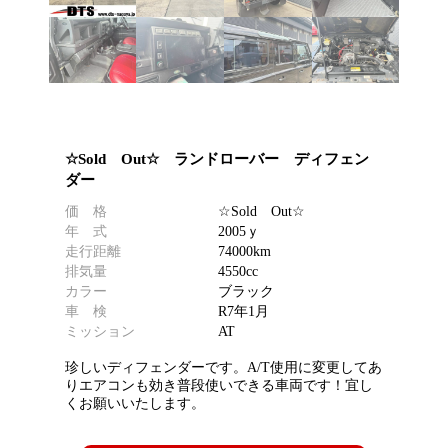
☆Sold Out☆ ランドローバー ディフェン
ダー
価 格
☆Sold Out☆
年 式
2005ｙ
走行距離
74000km
排気量
4550cc
カラー
ブラック
車 検
R7年1月
ミッション
AT
珍しいディフェンダーです。A/T使用に変更してあ
りエアコンも効き普段使いできる車両です！宜し
くお願いいたします。