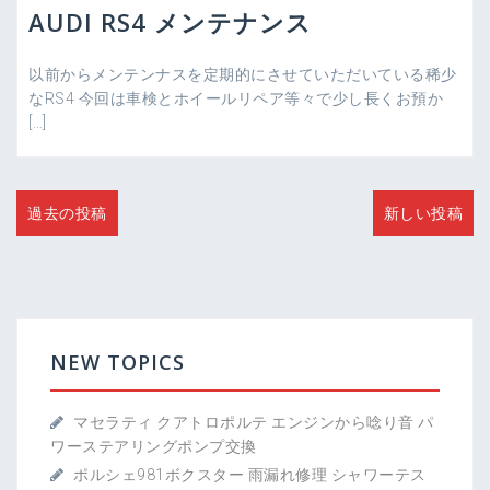
AUDI RS4 メンテナンス
以前からメンテンナスを定期的にさせていただいている稀少
なRS4 今回は車検とホイールリペア等々で少し長くお預か
[…]
投
過去の投稿
新しい投稿
稿
ナ
ビ
ゲ
ー
シ
NEW TOPICS
ョ
ン
マセラティ クアトロポルテ エンジンから唸り音 パ
ワーステアリングポンプ交換
ポルシェ981ボクスター 雨漏れ修理 シャワーテス