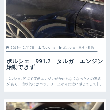
2024年12月17日
Touyama
ポルシェ
・
車検・整備
ポルシェ 991.2 タルガ エンジン
始動できず
ポルシェ991.2で突然エンジンがかからなくなったとの連絡
が あり、症状的にはバッテリー上がりに近い感じでして […]