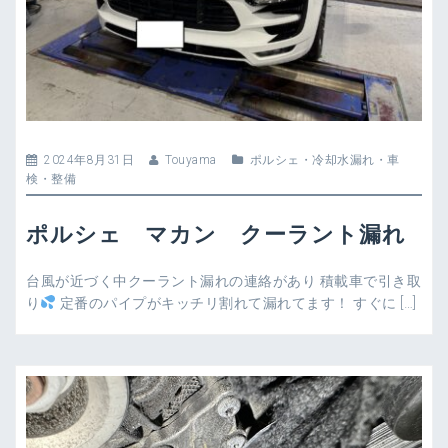
2024年8月31日
Touyama
ポルシェ
・
冷却水漏れ
・
車
検・整備
ポルシェ マカン クーラント漏れ
台風が近づく中クーラント漏れの連絡があり 積載車で引き取
り
定番のパイプがキッチリ割れて漏れてます！ すぐに […]