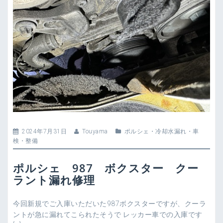
2024年7月31日
Touyama
ポルシェ
・
冷却水漏れ
・
車
検・整備
ポルシェ 987 ボクスター クー
ラント漏れ修理
今回新規でご入庫いただいた987ボクスターですが、クーラ
ントが急に漏れてこられたそうで レッカー車での入庫です