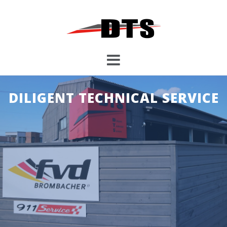
コ
ン
テ
ン
ツ
へ
ス
キ
DILIGENT TECHNICAL SERVICE
ッ
プ