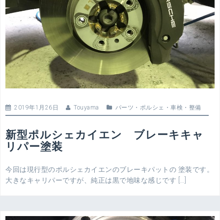
2019年1月26日
Touyama
パーツ
・
ポルシェ
・
車検・整備
新型ポルシェカイエン ブレーキキャ
リパー塗装
今回は現行型のポルシェカイエンのブレーキパットの 塗装です。
大きなキャリパーですが、純正は黒で地味な感じです […]