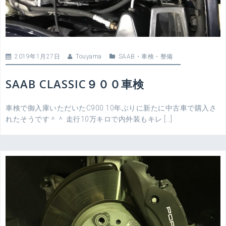
2019年1月27日
Touyama
SAAB
・
車検・整備
SAAB CLASSIC９００車検
車検で御入庫いただいたC900 10年ぶりに新たに中古車で購入さ
れたそうです＾＾ 走行10万キロで内外装もキレ […]