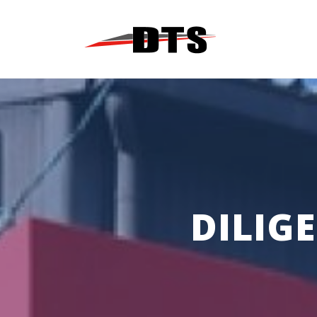
コ
ン
テ
ン
ツ
へ
ス
キ
ッ
プ
DILIG