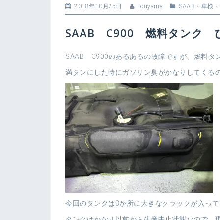
2018年10月25日
Touyama
SAAB
・
車検・
SAAB C900 燃料タンク
SAAB C900のあるあるの故障ですが、燃料
満タンにした時にガソリン臭がかなりしてくる
今回のタンクは3か所に大きなクラックが入って
タンクはかなり以前から生産中止状態なので、