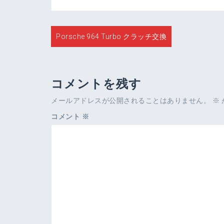
投
Porsche 964 Turbo クラッチ交換
稿
ナ
ビ
コメントを残す
ゲ
メールアドレスが公開されることはありません。
※
ー
コメント
※
シ
ョ
ン