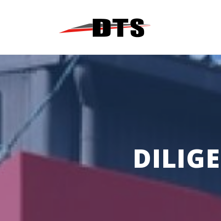
コ
ン
テ
ン
ツ
へ
ス
キ
ッ
プ
DILIG