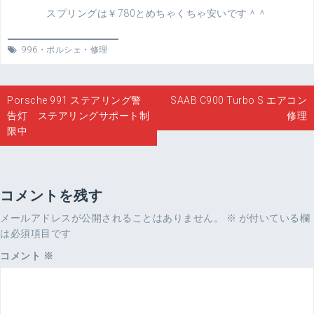
スプリングは￥780とめちゃくちゃ安いです＾＾
996
・
ポルシェ
・
修理
投
Porsche 991 ステアリング警
SAAB C900 Turbo S エアコン
稿
告灯 ステアリングサポート制
修理
ナ
限中
ビ
ゲ
ー
シ
コメントを残す
ョ
メールアドレスが公開されることはありません。
※
が付いている欄
ン
は必須項目です
コメント
※