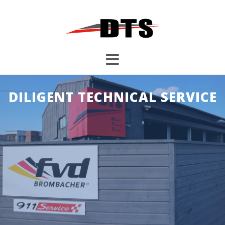
コ
ン
テ
ン
ツ
へ
ス
キ
DILIGENT TECHNICAL SERVICE
ッ
プ