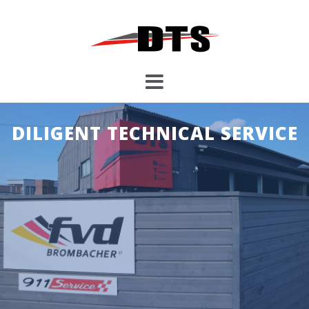
コ
ン
テ
ン
ツ
へ
ス
キ
DILIGENT TECHNICAL SERVICE
ッ
プ